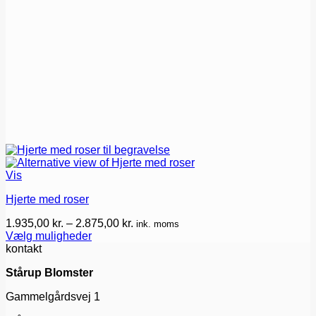
Vis
Hjerte med roser
Prisinterval:
1.935,00
kr.
–
2.875,00
kr.
ink. moms
1.935,00 kr.
Vælg muligheder
Dette
til
kontakt
vare
2.875,00 kr.
Stårup Blomster
har
flere
Gammelgårdsvej 1
varianter.
Mulighederne