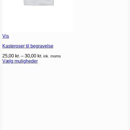
Vis
Kasteroser til begravelse
Prisinterval:
25,00
kr.
–
30,00
kr.
ink. moms
25,00 kr.
Vælg muligheder
Dette
til
vare
30,00 kr.
har
flere
varianter.
Mulighederne
kan
vælges
på
varesiden