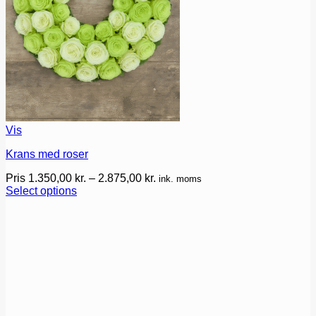
Vis
Krans med roser
Prisinterval:
Pris
1.350,00
kr.
–
2.875,00
kr.
ink. moms
1.350,00 kr.
Select options
Dette
til
vare
2.875,00 kr.
har
flere
varianter.
Mulighederne
kan
vælges
på