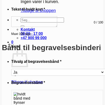
Ingen varer i kurven.
Tekst til hvidt kort
*
Tilbage til shoppen
Søg
0
/
100
efter:
Kontakt
08:00 - 17:00
Max: 100 tegn
+47 900 99 000
0
Bånd til begravelsesbinderi
Kurv
Tilvalg af begravelsesbånd
*
Ingen varer i kurven.
Tilbage til shoppen
Begravelsesbånd
*