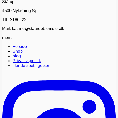
Stårup
kan
vælges
4500 Nykøbing Sj.
på
varesiden
Tlf.: 21861221
Mail: katrine@staarupblomster.dk
menu
Forside
Shop
blog
Privatlivspolitik
Handelsbetingelser