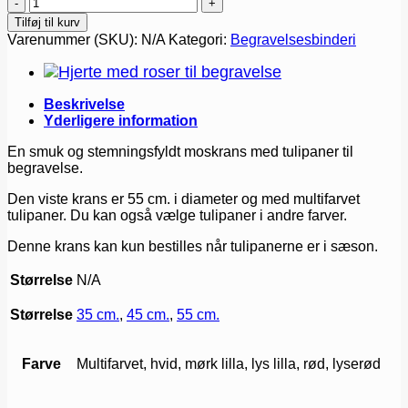
Krans
med
Tilføj til kurv
tulipaner
Varenummer (SKU):
N/A
Kategori:
Begravelsesbinderi
antal
Beskrivelse
Yderligere information
En smuk og stemningsfyldt moskrans med tulipaner til
begravelse.
Den viste krans er 55 cm. i diameter og med multifarvet
tulipaner. Du kan også vælge tulipaner i andre farver.
Denne krans kan kun bestilles når tulipanerne er i sæson.
Størrelse
N/A
Størrelse
35 cm.
,
45 cm.
,
55 cm.
Farve
Multifarvet, hvid, mørk lilla, lys lilla, rød, lyserød