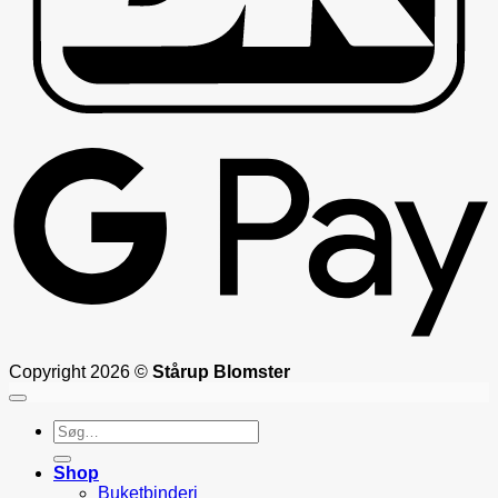
G
Copyright 2026 ©
Stårup Blomster
Søg
efter:
Shop
Buketbinderi