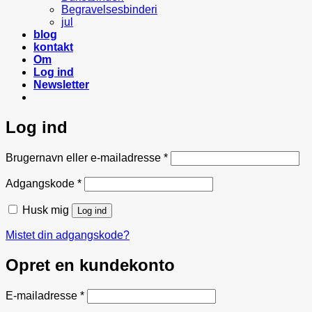
Begravelsesbinderi
jul
blog
kontakt
Om
Log ind
Newsletter
Log ind
Påkrævet
Brugernavn eller e-mailadresse
*
Påkrævet
Adgangskode
*
Husk mig
Log ind
Mistet din adgangskode?
Opret en kundekonto
Påkrævet
E-mailadresse
*