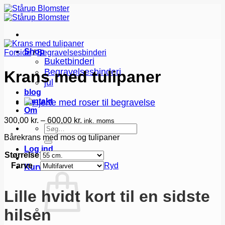
Fortsæt
til
indhold
Shop
Forside
/
Begravelsesbinderi
Buketbinderi
Begravelsesbinderi
Krans med tulipaner
jul
blog
kontakt
Om
Prisinterval:
300,00
kr.
–
600,00
kr.
ink. moms
Søg
300,00 kr.
Bårekrans med mos og tulipaner
efter:
til
600,00 kr.
Log ind
Størrelse
Farve
Ryd
Kurv /
0,00
kr.
0
Lille hvidt kort til en sidste
hilsen