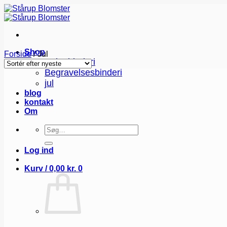
Fortsæt
til
indhold
Shop
Forside
/
Jul
Buketbinderi
Begravelsesbinderi
jul
blog
kontakt
Om
Søg
efter:
Log ind
Kurv /
0,00
kr.
0