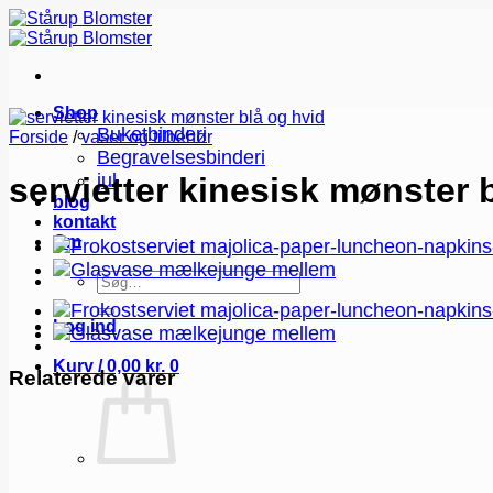
Fortsæt
til
indhold
Shop
Buketbinderi
Forside
/
vaser og tilbehør
Begravelsesbinderi
jul
servietter kinesisk mønster 
blog
kontakt
Om
Søg
efter:
Log ind
Kurv /
0,00
kr.
0
Relaterede varer